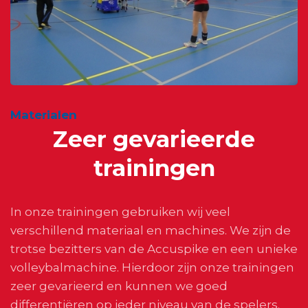
Materialen
Zeer gevarieerde
trainingen
In onze trainingen gebruiken wij veel
verschillend materiaal en machines. We zijn de
trotse bezitters van de Accuspike en een unieke
volleybalmachine. Hierdoor zijn onze trainingen
zeer gevarieerd en kunnen we goed
differentiëren op ieder niveau van de spelers.